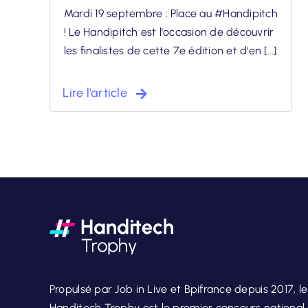
Mardi 19 septembre : Place au #Handipitch
! Le Handipitch est l'occasion de découvrir
les finalistes de cette 7e édition et d'en [...]
Lire l'article
Propulsé par Job in Live et Bpifrance depuis 2017, le
Handitech Trophy est le premier concours national 