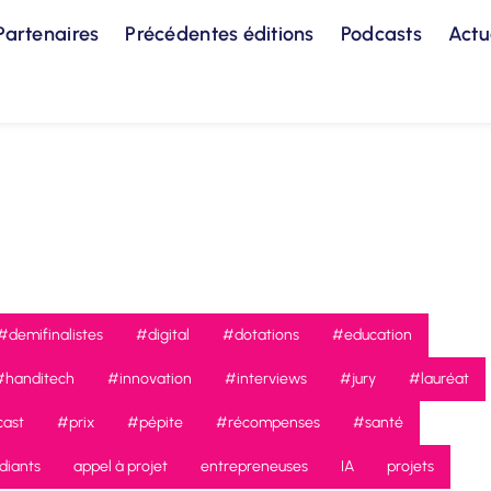
Partenaires
Précédentes éditions
Podcasts
Actu
#demifinalistes
#digital
#dotations
#education
#handitech
#innovation
#interviews
#jury
#lauréat
ast
#prix
#pépite
#récompenses
#santé
diants
appel à projet
entrepreneuses
IA
projets