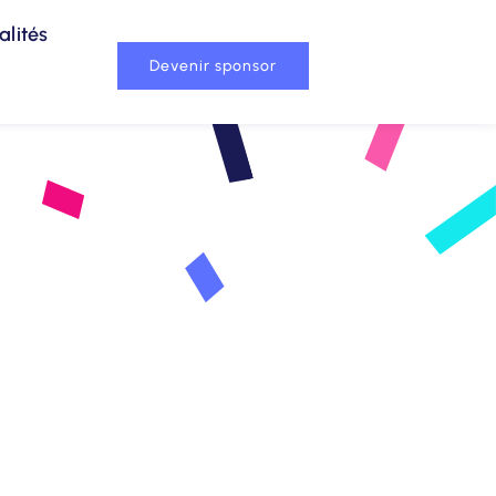
alités
Devenir sponsor