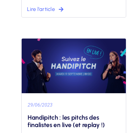
Lire l'article
29/06/2023
Handipitch : les pitchs des
finalistes en live (et replay !)