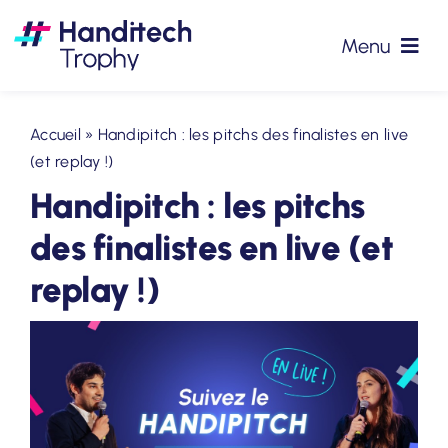
Passer
au
Menu
contenu
#HTT2026
Accueil
»
Handipitch : les pitchs des finalistes en live
(et replay !)
Partenaires
Handipitch : les pitchs
Précédentes éditions
des finalistes en live (et
replay !)
Podcasts
Actualités
Contact