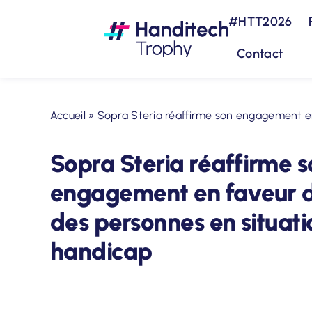
Passer
#HTT2026
au
contenu
Contact
Accueil
»
Sopra Steria réaffirme son engagement en
Sopra Steria réaffirme s
engagement en faveur de
des personnes en situati
handicap