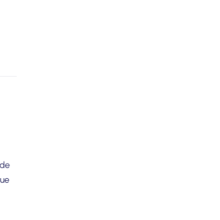
 de
que