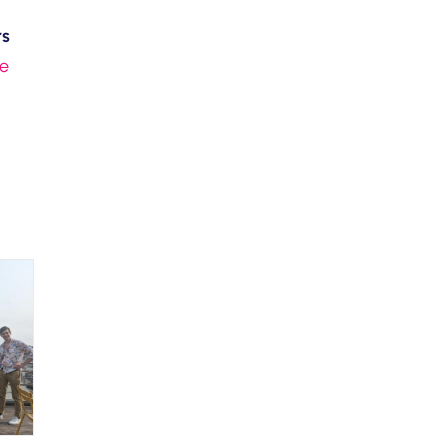
rs
ve