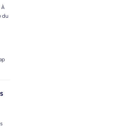
. À
e du
cap
s
es