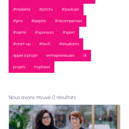
#mobilité
#pitchs
#podcast
#prix
#pépite
#récompenses
#santé
#sponsors
#sport
#start-up
#tech
#étudiants
appel à projet
entrepreneuses
IA
projets
trophées
Nous avons trouvé 0 résultats