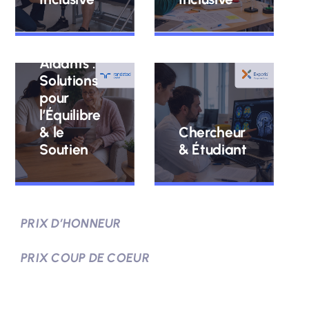
Aidants :
Solutions
pour
l’Équilibre
& le
Chercheur
Soutien
& Étudiant
PRIX D’HONNEUR
PRIX COUP DE COEUR