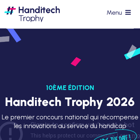
Passer
Menu
au
contenu
#HTT2026
Partenaires
Précédentes éditions
10ÈME ÉDITION
Podcasts
Handitech Trophy 2026
Actualités
Le premier concours national qui récompense
les innovations au service du handicap
Contact