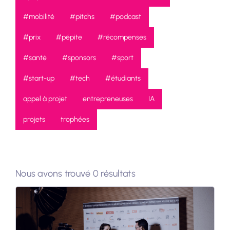
#mobilité
#pitchs
#podcast
#prix
#pépite
#récompenses
#santé
#sponsors
#sport
#start-up
#tech
#étudiants
appel à projet
entrepreneuses
IA
projets
trophées
Nous avons trouvé 0 résultats