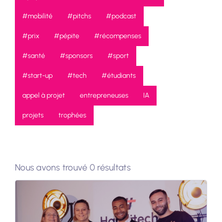
#mobilité
#pitchs
#podcast
#prix
#pépite
#récompenses
#santé
#sponsors
#sport
#start-up
#tech
#étudiants
appel à projet
entrepreneuses
IA
projets
trophées
Nous avons trouvé 0 résultats