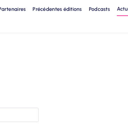
Actu
Partenaires
Précédentes éditions
Podcasts
ditech Trophy :
ngagées… une bonne
 !