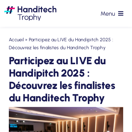
Passer
au
Menu
contenu
#HTT2026
Accueil
»
Participez au LIVE du Handipitch 2025 :
Découvrez les finalistes du Handitech Trophy
Partenaires
Participez au LIVE du
Précédentes éditions
Handipitch 2025 :
Découvrez les finalistes
Podcasts
du Handitech Trophy
Actualités
Contact