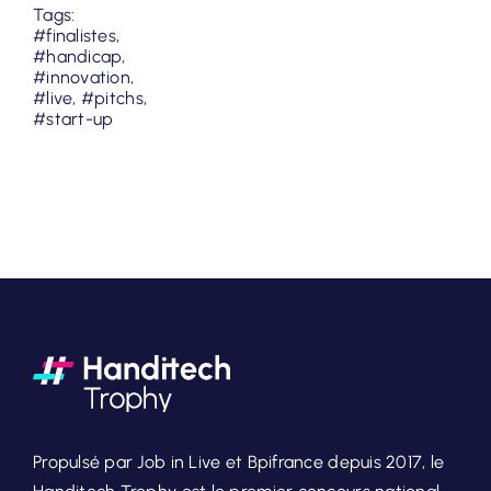
Tags:
#finalistes
,
#handicap
,
#innovation
,
#live
,
#pitchs
,
#start-up
Propulsé par Job in Live et Bpifrance depuis 2017, le