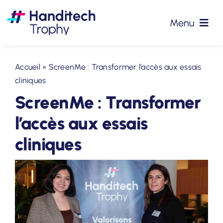
Passer
au
Menu
contenu
#HTT2026
Accueil
»
ScreenMe : Transformer l’accès aux essais
cliniques
Partenaires
ScreenMe : Transformer
Précédentes éditions
l’accès aux essais
cliniques
Podcasts
Actualités
Contact