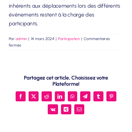
inhérents aux déplacements lors des différents
événements restent à la charge des
participants.
Par
admin
|
14 mars 2024
|
Participation
|
Commentaires
sur
fermés
Ma
participation
est-
elle
Partagez cet article, Choisissez votre
gratuite
Plateforme!
?
Facebook
X
Reddit
LinkedIn
WhatsApp
Telegram
Tumblr
Pinterest
Vk
Xing
Email