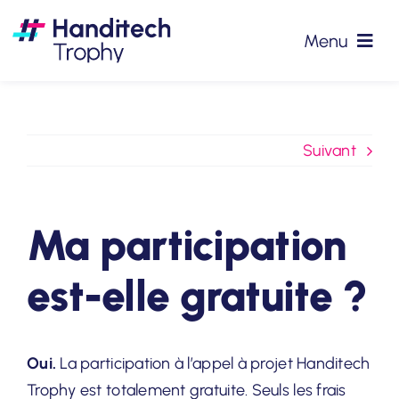
Passer
au
Menu
contenu
#HTT2026
Suivant
Partenaires
Précédentes éditions
Ma participation
Podcasts
est-elle gratuite ?
Actualités
Oui.
La participation à l’appel à projet Handitech
Contact
Trophy est totalement gratuite. Seuls les frais