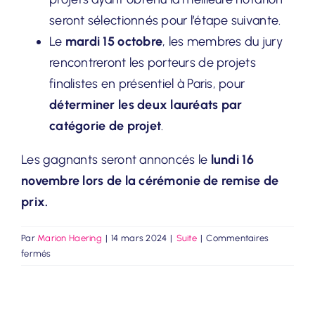
seront sélectionnés pour l’étape suivante.
Le
mardi 15 octobre
, les membres du jury
rencontreront les porteurs de projets
finalistes en présentiel à Paris, pour
déterminer les deux lauréats par
catégorie de projet
.
Les gagnants seront annoncés le
lundi 16
novembre lors de la cérémonie de remise de
prix.
Par
Marion Haering
|
14 mars 2024
|
Suite
|
Commentaires
sur
fermés
Comment
seront
sélectionnés
les