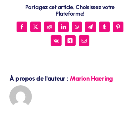
Partagez cet article, Choisissez votre
projets
Plateforme!
?
Facebook
X
Reddit
LinkedIn
WhatsApp
Telegram
Tumblr
Pinterest
Vk
Xing
Email
À propos de l'auteur :
Marion Haering