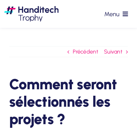
Passer
au
Menu
contenu
#HTT2026
Précédent
Suivant
Partenaires
Précédentes éditions
Comment seront
Podcasts
sélectionnés les
Actualités
projets ?
Contact